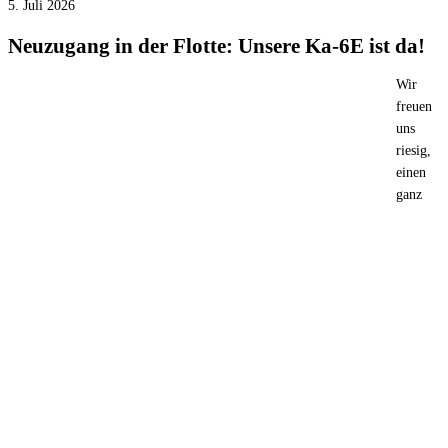
5. Juli 2026
Neuzugang in der Flotte: Unsere Ka-6E ist da!
Wir
freuen
uns
riesig,
einen
ganz