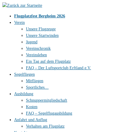
Zum
Inhalt
Flugplatzfest Bergheim 2026
springen
Verein
Unsere Flugzeuge
Unsere Startwinden
Jugend
Vereinschronik
Vereinsleben
Ein Tag auf dem Flugplatz
FAQ – Der Luftsportclub Erftland e.V.
Segelfliegen
Mitfliegen
Sportliches…
Ausbildung
Schnuppermitgliedschaft
Kosten
FAQ – Segelflugausbildung
Anfahrt und Anflug
Verhalten am Flugplatz