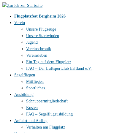
Zum
Inhalt
Flugplatzfest Bergheim 2026
springen
Verein
Unsere Flugzeuge
Unsere Startwinden
Jugend
Vereinschronik
Vereinsleben
Ein Tag auf dem Flugplatz
FAQ – Der Luftsportclub Erftland e.V.
Segelfliegen
Mitfliegen
Sportliches…
Ausbildung
Schnuppermitgliedschaft
Kosten
FAQ – Segelflugausbildung
Anfahrt und Anflug
Verhalten am Flugplatz