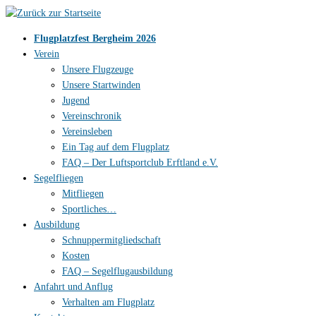
Zum
Inhalt
Flugplatzfest Bergheim 2026
springen
Verein
Unsere Flugzeuge
Unsere Startwinden
Jugend
Vereinschronik
Vereinsleben
Ein Tag auf dem Flugplatz
FAQ – Der Luftsportclub Erftland e.V.
Segelfliegen
Mitfliegen
Sportliches…
Ausbildung
Schnuppermitgliedschaft
Kosten
FAQ – Segelflugausbildung
Anfahrt und Anflug
Verhalten am Flugplatz