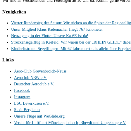
Wir sind an Wochenenden und Feiertagen ab 10 Uhr da. Komm' gerne vorbei
Neuigkeiten
Vierter Rundensieg der Saison: Wir rücken an die Spitze der Regionalli
Unser Mitglied Klaus Rademacher fliegt 767 Kilometer
Neuzugang in der Flotte: Unsere Ka-6E ist da!
Streckensegelflug in Krefeld: Wir waren bei der „RHEIN GLIDE“ dabe
Kindheitstraum Segelfliegen: Mit 67 Jahren erstmals allein über Berghe
Links
Aero-Club Grevenbroich-Neuss
Aeroclub NRW e.V.
Deutscher Aeroclub e.V.
Facebook
Instagram
LSC Leverkusen e.V.
Stadt Bergheim
Unsere Flüge auf WeGlide.org
Verein für Luftfahrt Mönchengladbach, Rheydt und Umgebung e.V.