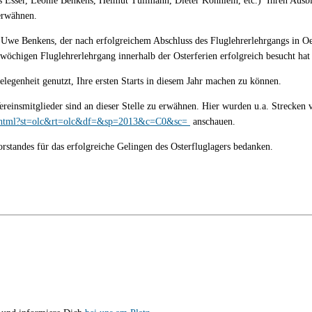
s Esser, Leonie Benkens, Helmut Tüllmann, Dieter Köhnlein, etc.) Ihren Ausb
erwähnen.
we Benkens, der nach erfolgreichem Abschluss des Fluglehrerlehrgangs in Oer
 wöchigen Fluglehrerlehrgang innerhalb der Osterferien erfolgreich besucht ha
Gelegenheit genutzt, Ihre ersten Starts in diesem Jahr machen zu können.
ereinsmitglieder sind an dieser Stelle zu erwähnen. Hier wurden u.a. Strecke
aily.html?st=olc&rt=olc&df=&sp=2013&c=C0&sc=
anschauen.
tandes für das erfolgreiche Gelingen des Osterfluglagers bedanken.