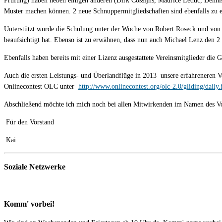
Prüfung) haben neben einigen anderen (Dirk Cossijns, Maurice Ledüc, Denni
Muster machen können. 2 neue Schnuppermitgliedschaften sind ebenfalls zu 
Unterstützt wurde die Schulung unter der Woche von Robert Roseck und von U
beaufsichtigt hat. Ebenso ist zu erwähnen, dass nun auch Michael Lenz den 2
Ebenfalls haben bereits mit einer Lizenz ausgestattete Vereinsmitglieder die 
Auch die ersten Leistungs- und Überlandflüge in 2013 unsere erfahreneren V
Onlinecontest OLC unter
http://www.onlinecontest.org/olc-2.0/gliding/d
Abschließend möchte ich mich noch bei allen Mitwirkenden im Namen des Vors
Für den Vorstand
Kai
Soziale Netzwerke
Komm' vorbei!