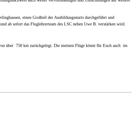
ildungsnachweis auch weiter vervollständigen und Umschulungen auf weitere
linghausen, einen Großteil der Ausbildungsstarts durchgeführt und
t und ab sofort das Fluglehrerteam des LSC neben Uwe B. verstärken wird.
n von über 750 km zurückgelegt. Die meisten Flüge könnt Ihr Euch auch im