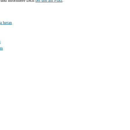
 und informiere Dich
bei uns am Platz
.
ga heran
i
im