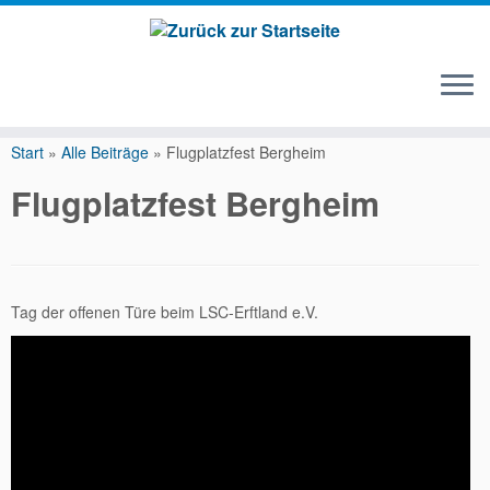
Zum
Inhalt
Start
»
Alle Beiträge
»
Flugplatzfest Bergheim
springen
Flugplatzfest Bergheim
Tag der offenen Türe beim LSC-Erftland e.V.