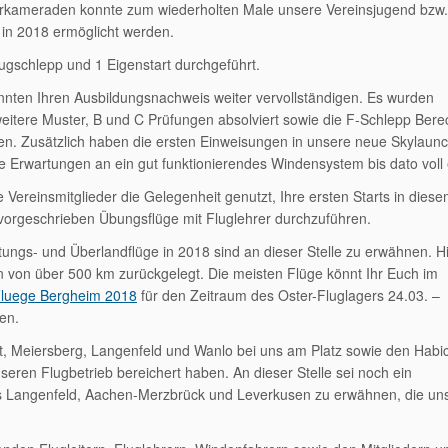
rkameraden konnte zum wiederholten Male unsere Vereinsjugend bzw. 
 in 2018 ermöglicht werden.
gschlepp und 1 Eigenstart durchgeführt.
onnten Ihren Ausbildungsnachweis weiter vervollständigen. Es wurden
itere Muster, B und C Prüfungen absolviert sowie die F-Schlepp Bere
en. Zusätzlich haben die ersten Einweisungen in unsere neue Skylaun
ie Erwartungen an ein gut funktionierendes Windensystem bis dato voll e
e Vereinsmitglieder die Gelegenheit genutzt, Ihre ersten Starts in dies
 vorgeschrieben Übungsflüge mit Fluglehrer durchzuführen.
tungs- und Überlandflüge in 2018 sind an dieser Stelle zu erwähnen. H
n von über 500 km zurückgelegt. Die meisten Flüge könnt Ihr Euch im
Fluege Bergheim 2018
für den Zeitraum des Oster-Fluglagers 24.03. –
en.
ert, Meiersberg, Langenfeld und Wanlo bei uns am Platz sowie den Habi
eren Flugbetrieb bereichert haben. An dieser Stelle sei noch ein
us Langenfeld, Aachen-Merzbrück und Leverkusen zu erwähnen, die un