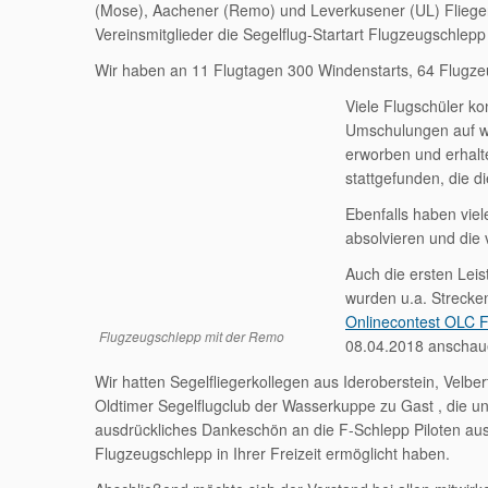
(Mose), Aachener (Remo) und Leverkusener (UL) Fliege
Vereinsmitglieder die Segelflug-Startart Flugzeugschlepp
Wir haben an 11 Flugtagen 300 Windenstarts, 64 Flugzeu
Viele Flugschüler k
Umschulungen auf we
erworben und erhalt
stattgefunden, die d
Ebenfalls haben viel
absolvieren und die
Auch die ersten Leis
wurden u.a. Strecke
Onlinecontest OLC 
Flugzeugschlepp mit der Remo
08.04.2018 anschau
Wir hatten Segelfliegerkollegen aus Ideroberstein, Velb
Oldtimer Segelflugclub der Wasserkuppe zu Gast , die uns
ausdrückliches Dankeschön an die F-Schlepp Piloten a
Flugzeugschlepp in Ihrer Freizeit ermöglicht haben.