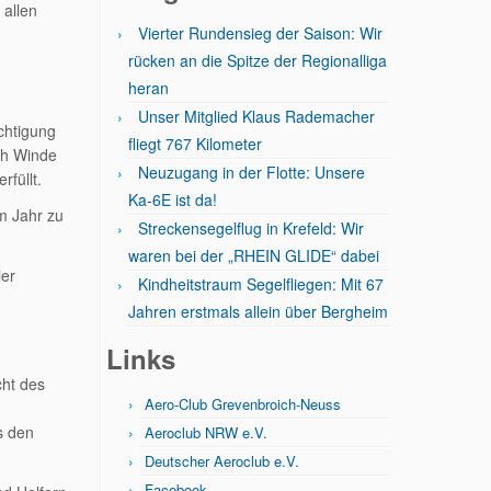
allen
Vierter Rundensieg der Saison: Wir
rücken an die Spitze der Regionalliga
heran
Unser Mitglied Klaus Rademacher
chtigung
fliegt 767 Kilometer
ch Winde
Neuzugang in der Flotte: Unsere
rfüllt.
Ka-6E ist da!
em Jahr zu
Streckensegelflug in Krefeld: Wir
waren bei der „RHEIN GLIDE“ dabei
ier
Kindheitstraum Segelfliegen: Mit 67
Jahren erstmals allein über Bergheim
Links
cht des
Aero-Club Grevenbroich-Neuss
s den
Aeroclub NRW e.V.
Deutscher Aeroclub e.V.
Facebook